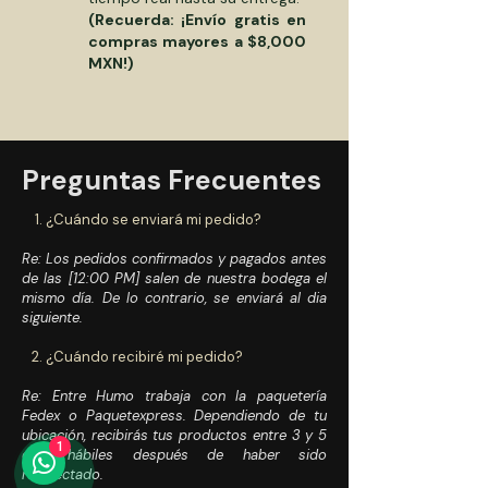
(Recuerda: ¡Envío gratis en
compras mayores a $8,000
MXN!)
Preguntas Frecuentes
1. ¿Cuándo se enviará mi pedido?
Re:
Los pedidos confirmados y pagados antes
de las [12:00 PM] salen de nuestra bodega el
mismo día. De lo contrario, se enviará al dia
siguiente.
2. ¿Cuándo recibiré mi pedido?
Re: Entre Humo trabaja con la paquetería
Fedex o Paquetexpress. Dependiendo de tu
ubicación, recibirás tus productos entre 3 y 5
1
días hábiles después de haber sido
recolectado.